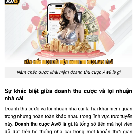
Nắm chắc được khái niệm doanh thu cược Aw8 là gì
Sự khác biệt giữa doanh thu cược và lợi nhuận
nhà cái
Doanh thu cược và lợi nhuận nhà cái là hai khái niệm quan
trọng nhưng hoàn toàn khác nhau trong lĩnh vực trực tuyến
này.
Doanh thu cược Aw8 là gì
, là tổng số tiền mà hội viên
đã đặt trên hệ thống nhà cái trong một khoản thời gian