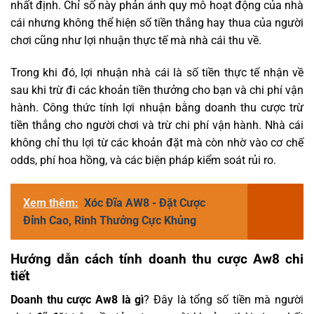
nhất định. Chỉ số này phản ánh quy mô hoạt động của nhà
cái nhưng không thể hiện số tiền thắng hay thua của người
chơi cũng như lợi nhuận thực tế mà nhà cái thu về.
Trong khi đó, lợi nhuận nhà cái là số tiền thực tế nhận về
sau khi trừ đi các khoản tiền thưởng cho bạn và chi phí vận
hành. Công thức tính lợi nhuận bằng doanh thu cược trừ
tiền thắng cho người chơi và trừ chi phí vận hành. Nhà cái
không chỉ thu lợi từ các khoản đặt mà còn nhờ vào cơ chế
odds, phí hoa hồng, và các biện pháp kiểm soát rủi ro.
Xem thêm:
Xóc Đĩa AW8 - Đặt Cược
Đỉnh Cao, Rinh Thưởng Cực Khủng
Hướng dẫn cách tính doanh thu cược Aw8 chi
tiết
Doanh thu cược Aw8 là gì
? Đây là tổng số tiền mà người