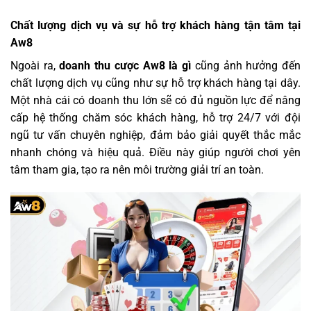
Chất lượng dịch vụ và sự hỗ trợ khách hàng tận tâm tại
Aw8
Ngoài ra,
doanh thu cược Aw8 là gì
cũng ảnh hưởng đến
chất lượng dịch vụ cũng như sự hỗ trợ khách hàng tại dây.
Một nhà cái có doanh thu lớn sẽ có đủ nguồn lực để nâng
cấp hệ thống chăm sóc khách hàng, hỗ trợ 24/7 với đội
ngũ tư vấn chuyên nghiệp, đảm bảo giải quyết thắc mắc
nhanh chóng và hiệu quả. Điều này giúp người chơi yên
tâm tham gia, tạo ra nên môi trường giải trí an toàn.