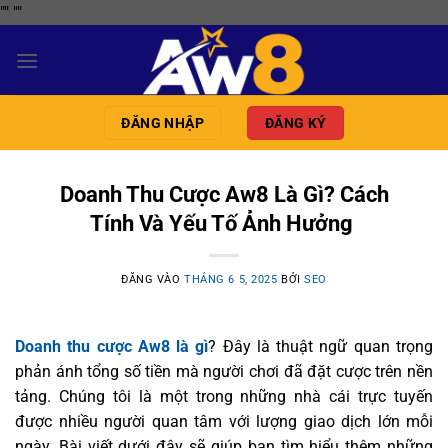
"
" "
"
Bỏ
qua
nội
dung
ĐĂNG NHẬP
ĐĂNG KÝ
Doanh Thu Cược Aw8 Là Gì? Cách
Tính Và Yếu Tố Ảnh Hưởng
ĐĂNG VÀO
THÁNG 6 5, 2025
BỞI
SEO
Doanh thu cược Aw8 là gì
? Đây là thuật ngữ quan trọng
phản ánh tổng số tiền mà người chơi đã đặt cược trên nền
tảng. Chúng tôi là một trong những nhà cái trực tuyến
được nhiều người quan tâm với lượng giao dịch lớn mỗi
ngày. Bài viết dưới đây sẽ giúp bạn tìm hiểu thêm những