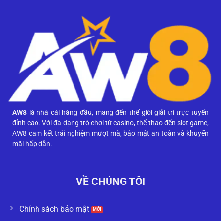
AW8
là nhà cái hàng đầu, mang đến thế giới giải trí trực tuyến
đỉnh cao. Với đa dạng trò chơi từ casino, thể thao đến slot game,
AW8 cam kết trải nghiệm mượt mà, bảo mật an toàn và khuyến
mãi hấp dẫn.
VỀ CHÚNG TÔI
Chính sách bảo mật