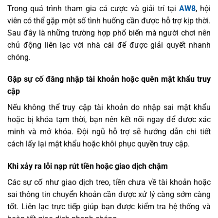
Trong quá trình tham gia cá cược và giải trí tại
AW8
, hội
viên có thể gặp một số tình huống cần được hỗ trợ kịp thời.
Sau đây là những trường hợp phổ biến mà người chơi nên
chủ động liên lạc với nhà cái để được giải quyết nhanh
chóng.
Gặp sự cố đăng nhập tài khoản hoặc quên mật khẩu truy
cập
Nếu không thể truy cập tài khoản do nhập sai mật khẩu
hoặc bị khóa tạm thời, bạn nên kết nối ngay để được xác
minh và mở khóa. Đội ngũ hỗ trợ sẽ hướng dẫn chi tiết
cách lấy lại mật khẩu hoặc khôi phục quyền truy cập.
Khi xảy ra lỗi nạp rút tiền hoặc giao dịch chậm
Các sự cố như giao dịch treo, tiền chưa về tài khoản hoặc
sai thông tin chuyển khoản cần được xử lý càng sớm càng
tốt. Liên lạc trực tiếp giúp bạn được kiểm tra hệ thống và