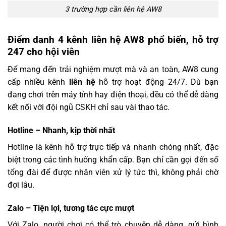
3 trường hợp cần liên hệ AW8
Điểm danh 4 kênh liên hệ AW8 phổ biến, hỗ trợ
247 cho hội viên
Để mang đến trải nghiệm mượt mà và an toàn, AW8 cung
cấp nhiều kênh
liên hệ
hỗ trợ hoạt động 24/7. Dù bạn
đang chơi trên máy tính hay điện thoại, đều có thể dễ dàng
kết nối với đội ngũ CSKH chỉ sau vài thao tác.
Hotline – Nhanh, kịp thời nhất
Hotline là kênh hỗ trợ trực tiếp và nhanh chóng nhất, đặc
biệt trong các tình huống khẩn cấp. Bạn chỉ cần gọi đến số
tổng đài để được nhân viên xử lý tức thì, không phải chờ
đợi lâu.
Zalo – Tiện lợi, tương tác cực mượt
Với Zalo, người chơi có thể trò chuyện dễ dàng, gửi hình