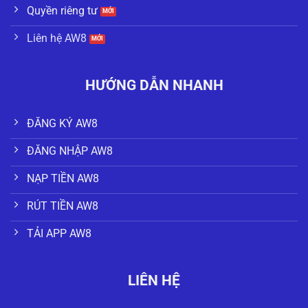
Quyền riêng tư
Liên hệ AW8
HƯỚNG DẪN NHANH
ĐĂNG KÝ AW8
ĐĂNG NHẬP AW8
NẠP TIỀN AW8
RÚT TIỀN AW8
TẢI APP AW8
LIÊN HỆ