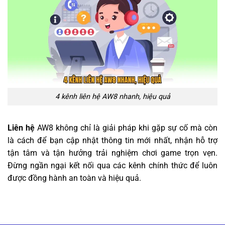
4 kênh liên hệ AW8 nhanh, hiệu quả
Liên hệ
AW8 không chỉ là giải pháp khi gặp sự cố mà còn
là cách để bạn cập nhật thông tin mới nhất, nhận hỗ trợ
tận tâm và tận hưởng trải nghiệm chơi game trọn vẹn.
Đừng ngần ngại kết nối qua các kênh chính thức để luôn
được đồng hành an toàn và hiệu quả.